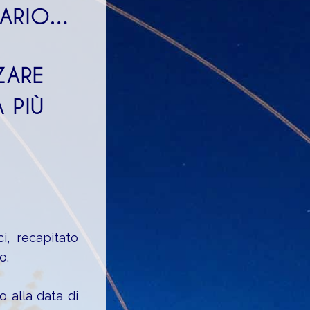
SARIO…
ZARE
 PIÙ
ci, recapitato
o.
o alla data di