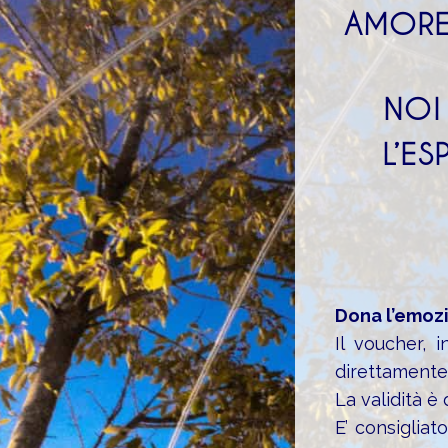
AMORE
NOI
L’E
Dona l’emozi
Il voucher, i
direttamente 
La validità è 
E’ consigliat